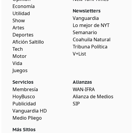
Economía
Newsletters
Utilidad
Vanguardia
Show
Lo mejor de NYT
Artes
Semanario
Deportes
Coahuila Natural
Afición Saltillo
Tribuna Política
Tech
V+List
Motor
Vida
Juegos
Servicios
Alianzas
Membresía
WAN-IFRA
HoyBusco
Alianza de Medios
Publicidad
SIP
Vanguardia HD
Medio Pliego
Más Sitios