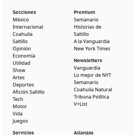
Secciones
Premium
México
Semanario
Internacional
Historias de
Coahuila
Saltillo
Saltillo
A la Vanguardia
Opinión
New York Times
Economía
Newsletters
Utilidad
Vanguardia
Show
Lo mejor de NYT
Artes
Semanario
Deportes
Coahuila Natural
Afición Saltillo
Tribuna Política
Tech
V+List
Motor
Vida
Juegos
Servicios
Alianzas