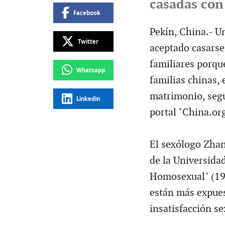
casadas con
Facebook
Pekín, China.- U
Twitter
aceptado casarse
familiares porque
Whatsapp
familias chinas,
matrimonio, segú
Linkedin
portal "China.org
El sexólogo Zhan
de la Universida
Homosexual" (199
están más expues
insatisfacción se