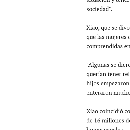
sociedad".
Xiao, que se div
que las mujeres 
comprendidas ent
"Algunas se dier
querían tener re
hijos empezaron 
enteraron muchos
Xiao coincidió 
de 16 millones d
homosexuales.