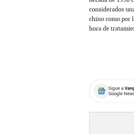
considerados una
chino como por l
hora de tratamie
Sigue a
Van
Google News