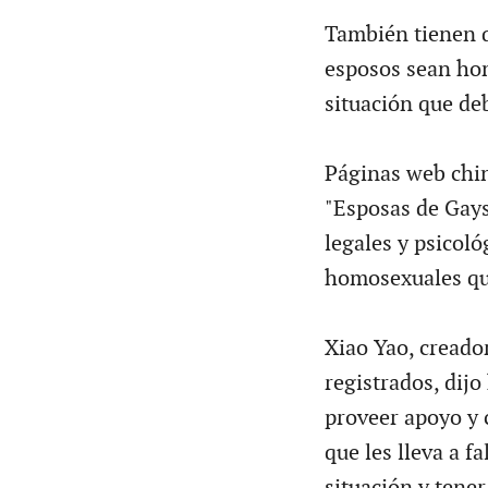
También tienen qu
esposos sean hom
situación que de
Páginas web chin
"Esposas de Gays 
legales y psicol
homosexuales qu
Xiao Yao, creador
registrados, dijo
proveer apoyo y 
que les lleva a f
situación y tener