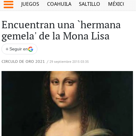
JUEGOS
COAHUILA
SALTILLO
MÉXICO
Encuentran una `hermana
gemela' de la Mona Lisa
+
Seguir en
CIRCULO DE ORO 2021
/
29 septiembre 2015 03:35