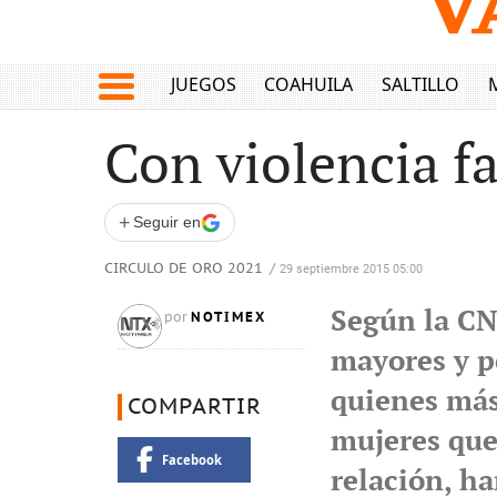
JUEGOS
COAHUILA
SALTILLO
Con violencia fa
+
Seguir en
CIRCULO DE ORO 2021
/
29 septiembre 2015 05:00
Según la CN
NOTIMEX
por
mayores y p
quienes más
COMPARTIR
mujeres qu
Facebook
relación, ha