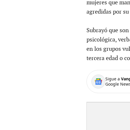
mujeres que man
agredidas por su
Subrayó que son f
psicológica, verb
en los grupos vu
tercera edad o c
Sigue a
Van
Google News