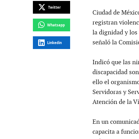
Twitter
Ciudad de México
registran violenc
Whatsapp
la dignidad y lo
señaló la Comis
Linkedin
Indicó que las n
discapacidad son
ello el organismo
Servidoras y Ser
Atención de la Vi
En un comunicado
capacita a funci