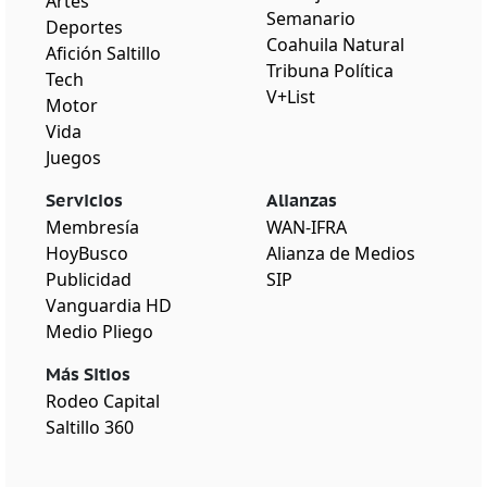
Artes
Semanario
Deportes
Coahuila Natural
Afición Saltillo
Tribuna Política
Tech
V+List
Motor
Vida
Juegos
Servicios
Alianzas
Membresía
WAN-IFRA
HoyBusco
Alianza de Medios
Publicidad
SIP
Vanguardia HD
Medio Pliego
Más Sitios
Rodeo Capital
Saltillo 360