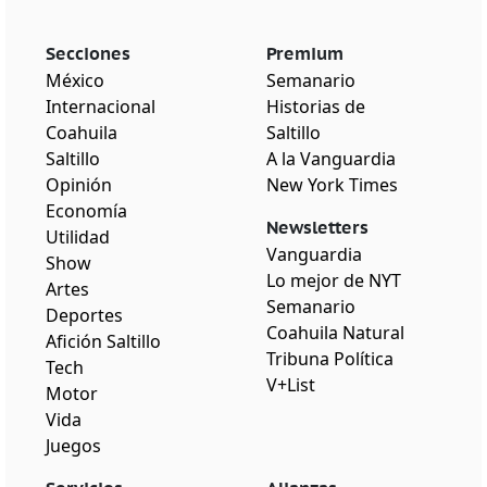
Secciones
Premium
México
Semanario
Internacional
Historias de
Coahuila
Saltillo
Saltillo
A la Vanguardia
Opinión
New York Times
Economía
Newsletters
Utilidad
Vanguardia
Show
Lo mejor de NYT
Artes
Semanario
Deportes
Coahuila Natural
Afición Saltillo
Tribuna Política
Tech
V+List
Motor
Vida
Juegos