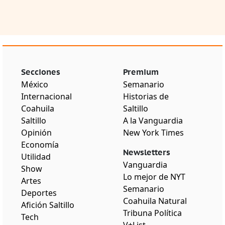
Secciones
Premium
México
Semanario
Internacional
Historias de
Coahuila
Saltillo
Saltillo
A la Vanguardia
Opinión
New York Times
Economía
Newsletters
Utilidad
Vanguardia
Show
Lo mejor de NYT
Artes
Semanario
Deportes
Coahuila Natural
Afición Saltillo
Tribuna Política
Tech
V+List