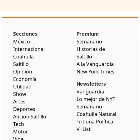
Secciones
Premium
México
Semanario
Internacional
Historias de
Coahuila
Saltillo
Saltillo
A la Vanguardia
Opinión
New York Times
Economía
Newsletters
Utilidad
Vanguardia
Show
Lo mejor de NYT
Artes
Semanario
Deportes
Coahuila Natural
Afición Saltillo
Tribuna Política
Tech
V+List
Motor
Vida