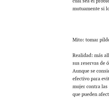
cuál sea el prob
mutuamente si lo
Mito: tomar píldo
Realidad: más al
sus reservas de 
Aunque se consid
efectivo para ev
mujer contra las
que pueden afecta