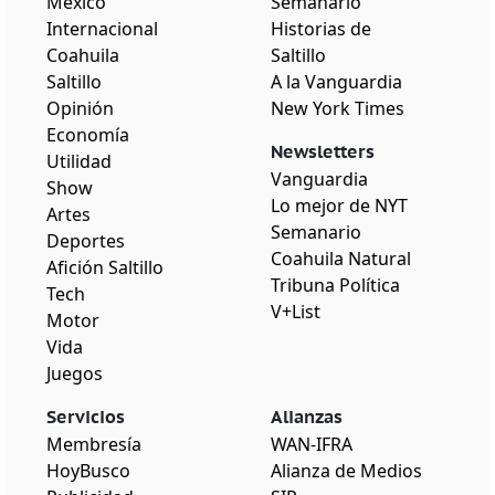
México
Semanario
Internacional
Historias de
Coahuila
Saltillo
Saltillo
A la Vanguardia
Opinión
New York Times
Economía
Newsletters
Utilidad
Vanguardia
Show
Lo mejor de NYT
Artes
Semanario
Deportes
Coahuila Natural
Afición Saltillo
Tribuna Política
Tech
V+List
Motor
Vida
Juegos
Servicios
Alianzas
Membresía
WAN-IFRA
HoyBusco
Alianza de Medios