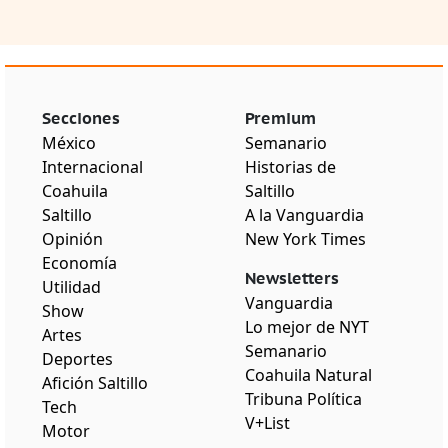
Secciones
Premium
México
Semanario
Internacional
Historias de
Coahuila
Saltillo
Saltillo
A la Vanguardia
Opinión
New York Times
Economía
Newsletters
Utilidad
Vanguardia
Show
Lo mejor de NYT
Artes
Semanario
Deportes
Coahuila Natural
Afición Saltillo
Tribuna Política
Tech
V+List
Motor