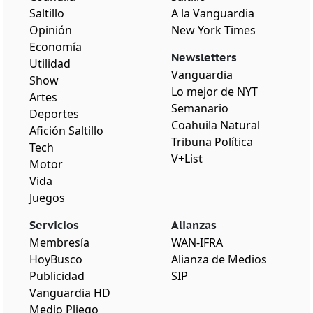
Saltillo
A la Vanguardia
Opinión
New York Times
Economía
Newsletters
Utilidad
Vanguardia
Show
Lo mejor de NYT
Artes
Semanario
Deportes
Coahuila Natural
Afición Saltillo
Tribuna Política
Tech
V+List
Motor
Vida
Juegos
Servicios
Alianzas
Membresía
WAN-IFRA
HoyBusco
Alianza de Medios
Publicidad
SIP
Vanguardia HD
Medio Pliego