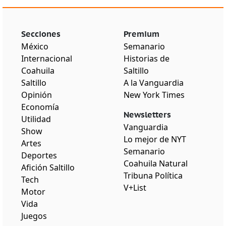
Secciones
Premium
México
Semanario
Internacional
Historias de
Coahuila
Saltillo
Saltillo
A la Vanguardia
Opinión
New York Times
Economía
Newsletters
Utilidad
Vanguardia
Show
Lo mejor de NYT
Artes
Semanario
Deportes
Coahuila Natural
Afición Saltillo
Tribuna Política
Tech
V+List
Motor
Vida
Juegos