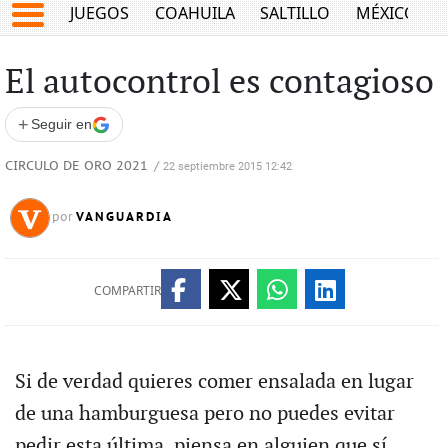
JUEGOS
COAHUILA
SALTILLO
MÉXICO
El autocontrol es contagioso
+
Seguir en
CIRCULO DE ORO 2021
/
22 septiembre 2015 12:42
VANGUARDIA
por
COMPARTIR
Si de verdad quieres comer ensalada en lugar
de una hamburguesa pero no puedes evitar
pedir esta última, piensa en alguien que sí