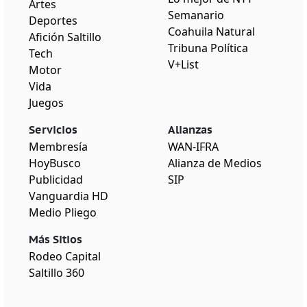
Artes
Semanario
Deportes
Coahuila Natural
Afición Saltillo
Tribuna Política
Tech
V+List
Motor
Vida
Juegos
Servicios
Alianzas
Membresía
WAN-IFRA
HoyBusco
Alianza de Medios
Publicidad
SIP
Vanguardia HD
Medio Pliego
Más Sitios
Rodeo Capital
Saltillo 360