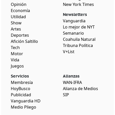
Opinión
New York Times
Economía
Newsletters
Utilidad
Vanguardia
Show
Lo mejor de NYT
Artes
Semanario
Deportes
Coahuila Natural
Afición Saltillo
Tribuna Política
Tech
V+List
Motor
Vida
Juegos
Servicios
Alianzas
Membresía
WAN-IFRA
HoyBusco
Alianza de Medios
Publicidad
SIP
Vanguardia HD
Medio Pliego