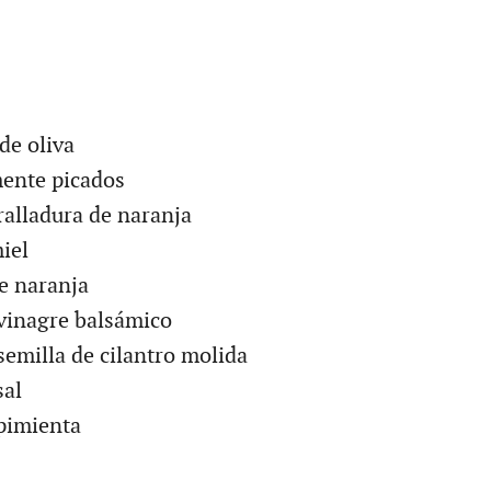
de oliva
mente picados
ralladura de naranja
iel
e naranja
vinagre balsámico
emilla de cilantro molida
sal
pimienta