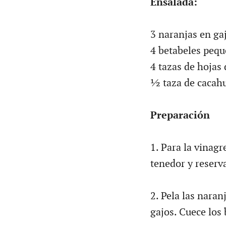
Ensalada:
3 naranjas en ga
4 betabeles peq
4 tazas de hojas
½ taza de cacahu
Preparación
1. Para la vinagr
tenedor y reserv
2. Pela las naran
gajos. Cuece los 