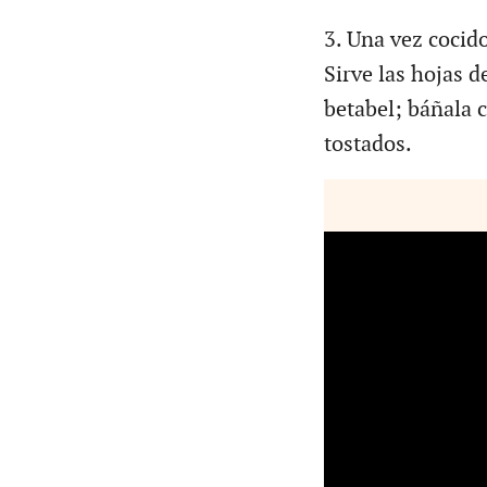
3. Una vez cocido
Sirve las hojas d
betabel; báñala c
tostados.