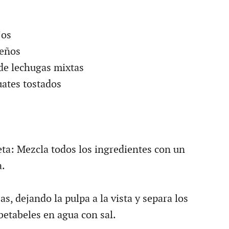
jos
ueños
 de lechugas mixtas
ates tostados
eta: Mezcla todos los ingredientes con un
a.
jas, dejando la pulpa a la vista y separa los
betabeles en agua con sal.