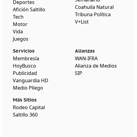
Deportes
Coahuila Natural
Afición Saltillo
Tribuna Política
Tech
V+List
Motor
Vida
Juegos
Servicios
Alianzas
Membresía
WAN-IFRA
HoyBusco
Alianza de Medios
Publicidad
SIP
Vanguardia HD
Medio Pliego
Más Sitios
Rodeo Capital
Saltillo 360