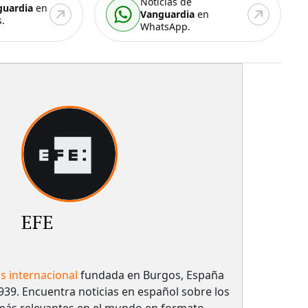
Noticias de
guardia
en
Vanguardia
en
.
WhatsApp.
EFE
as internacional
fundada en Burgos, España
939. Encuentra noticias en español sobre los
más relevantes en el mundo en formato