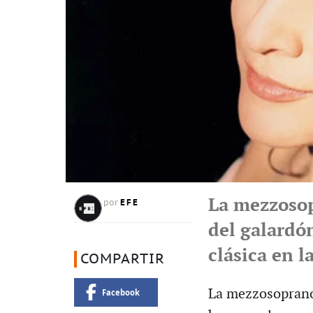
La mezzosop
EFE
por
del galardó
clásica en l
COMPARTIR
La mezzosoprano 
Facebook