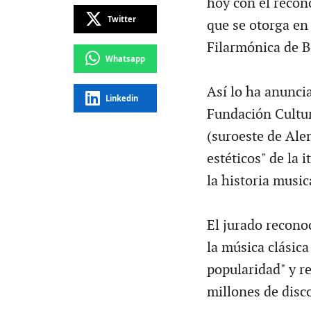
hoy con el recon
Twitter
que se otorga en
Filarmónica de B
Whatsapp
Así lo ha anunci
Linkedin
Fundación Cultur
(suroeste de Ale
estéticos" de la 
la historia music
El jurado recono
la música clásica
popularidad" y r
millones de disc