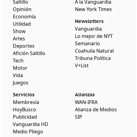
Saltillo
A la Vanguardia
Opinión
New York Times
Economía
Newsletters
Utilidad
Vanguardia
Show
Lo mejor de NYT
Artes
Semanario
Deportes
Coahuila Natural
Afición Saltillo
Tribuna Política
Tech
V+List
Motor
Vida
Juegos
Servicios
Alianzas
Membresía
WAN-IFRA
HoyBusco
Alianza de Medios
Publicidad
SIP
Vanguardia HD
Medio Pliego