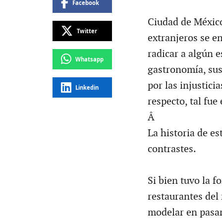
Facebook
Ciudad de México
Twitter
extranjeros se e
radicar a algún e
Whatsapp
gastronomía, sus 
por las injustici
Linkedin
respecto, tal fue
Â
La historia de es
contrastes.
Si bien tuvo la f
restaurantes del 
modelar en pasar