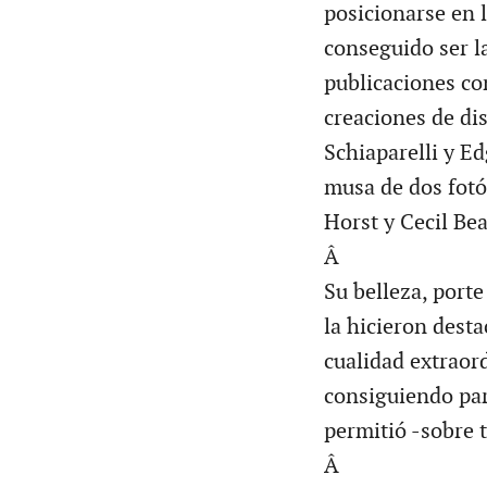
posicionarse en l
conseguido ser l
publicaciones co
creaciones de di
Schiaparelli y E
musa de dos fotó
Horst y Cecil Be
Â
Su belleza, porte
la hicieron desta
cualidad extraord
consiguiendo par
permitió -sobre 
Â