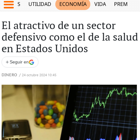
EPORTES
UTILIDAD
ECONOMÍA
VIDA
PREMIUM
El atractivo de un sector
defensivo como el de la salud
en Estados Unidos
+
Seguir en
DINERO
/
24 octubre 2024 10:45