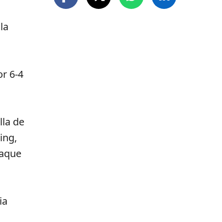
la
or 6-4
lla de
ing,
saque
ia