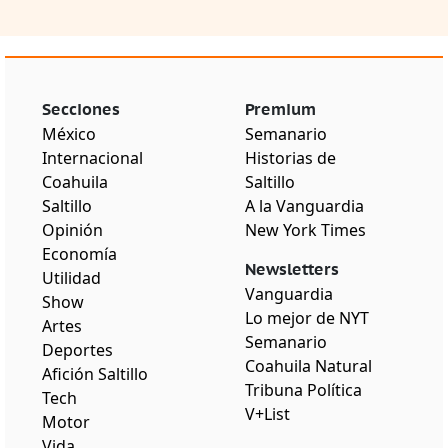
Secciones
Premium
México
Semanario
Internacional
Historias de
Coahuila
Saltillo
Saltillo
A la Vanguardia
Opinión
New York Times
Economía
Newsletters
Utilidad
Vanguardia
Show
Lo mejor de NYT
Artes
Semanario
Deportes
Coahuila Natural
Afición Saltillo
Tribuna Política
Tech
V+List
Motor
Vida