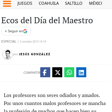
JUEGOS
COAHUILA
SALTILLO
MÉXICO
Ecos del Día del Maestro
+
Seguir en
ESPECIAL
/
2 octubre 2015 13:14
JESÚS GONZÁLEZ
por
COMPARTIR
Los profesores son seres odiados y amados.
Por unos cuantos malos profesores se mancha
la profesión de muchos que hacen bien su