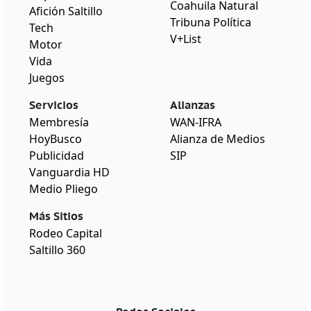
Coahuila Natural
Afición Saltillo
Tribuna Política
Tech
V+List
Motor
Vida
Juegos
Servicios
Alianzas
Membresía
WAN-IFRA
HoyBusco
Alianza de Medios
Publicidad
SIP
Vanguardia HD
Medio Pliego
Más Sitios
Rodeo Capital
Saltillo 360