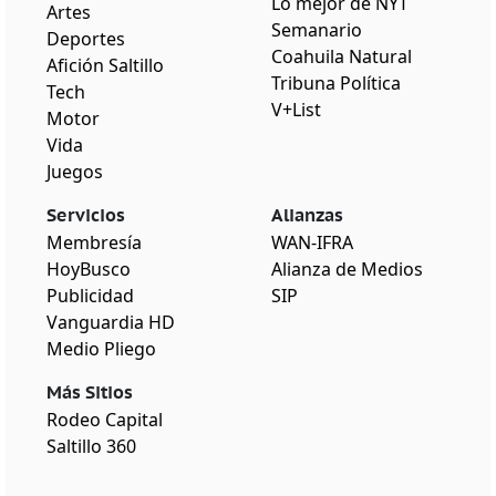
Lo mejor de NYT
Artes
Semanario
Deportes
Coahuila Natural
Afición Saltillo
Tribuna Política
Tech
V+List
Motor
Vida
Juegos
Servicios
Alianzas
Membresía
WAN-IFRA
HoyBusco
Alianza de Medios
Publicidad
SIP
Vanguardia HD
Medio Pliego
Más Sitios
Rodeo Capital
Saltillo 360