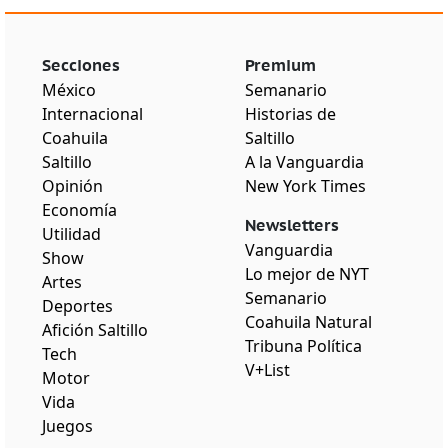
Secciones
Premium
México
Semanario
Internacional
Historias de
Coahuila
Saltillo
Saltillo
A la Vanguardia
Opinión
New York Times
Economía
Newsletters
Utilidad
Vanguardia
Show
Lo mejor de NYT
Artes
Semanario
Deportes
Coahuila Natural
Afición Saltillo
Tribuna Política
Tech
V+List
Motor
Vida
Juegos