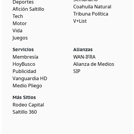
Deportes
Coahuila Natural
Afición Saltillo
Tribuna Política
Tech
V+List
Motor
Vida
Juegos
Servicios
Alianzas
Membresía
WAN-IFRA
HoyBusco
Alianza de Medios
Publicidad
SIP
Vanguardia HD
Medio Pliego
Más Sitios
Rodeo Capital
Saltillo 360