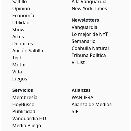
Saltillo
A la Vanguardia
Opinión
New York Times
Economía
Newsletters
Utilidad
Vanguardia
Show
Lo mejor de NYT
Artes
Semanario
Deportes
Coahuila Natural
Afición Saltillo
Tribuna Política
Tech
V+List
Motor
Vida
Juegos
Servicios
Alianzas
Membresía
WAN-IFRA
HoyBusco
Alianza de Medios
Publicidad
SIP
Vanguardia HD
Medio Pliego