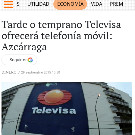
EPORTES
UTILIDAD
ECONOMÍA
VIDA
PREMIUM
Tarde o temprano Televisa
ofrecerá telefonía móvil:
Azcárraga
+
Seguir en
DINERO
/
29 septiembre 2015 10:50