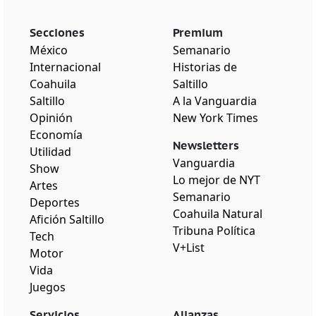
Secciones
Premium
México
Semanario
Internacional
Historias de
Coahuila
Saltillo
Saltillo
A la Vanguardia
Opinión
New York Times
Economía
Newsletters
Utilidad
Vanguardia
Show
Lo mejor de NYT
Artes
Semanario
Deportes
Coahuila Natural
Afición Saltillo
Tribuna Política
Tech
V+List
Motor
Vida
Juegos
Servicios
Alianzas