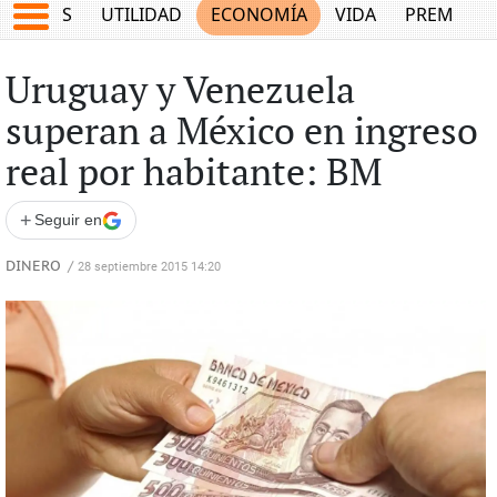
EPORTES
UTILIDAD
ECONOMÍA
VIDA
PREMIUM
Uruguay y Venezuela
superan a México en ingreso
real por habitante: BM
+
Seguir en
DINERO
/
28 septiembre 2015 14:20