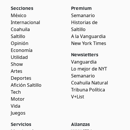
Secciones
Premium
México
Semanario
Internacional
Historias de
Coahuila
Saltillo
Saltillo
A la Vanguardia
Opinión
New York Times
Economía
Newsletters
Utilidad
Vanguardia
Show
Lo mejor de NYT
Artes
Semanario
Deportes
Coahuila Natural
Afición Saltillo
Tribuna Política
Tech
V+List
Motor
Vida
Juegos
Servicios
Alianzas