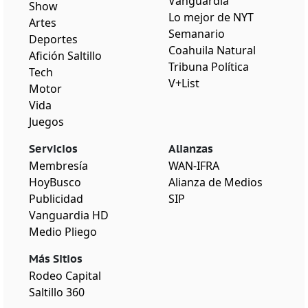
Vanguardia
Show
Lo mejor de NYT
Artes
Semanario
Deportes
Coahuila Natural
Afición Saltillo
Tribuna Política
Tech
V+List
Motor
Vida
Juegos
Servicios
Alianzas
Membresía
WAN-IFRA
HoyBusco
Alianza de Medios
Publicidad
SIP
Vanguardia HD
Medio Pliego
Más Sitios
Rodeo Capital
Saltillo 360