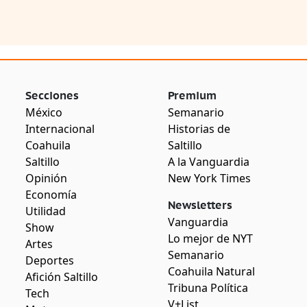
Secciones
Premium
México
Semanario
Internacional
Historias de
Coahuila
Saltillo
Saltillo
A la Vanguardia
Opinión
New York Times
Economía
Newsletters
Utilidad
Vanguardia
Show
Lo mejor de NYT
Artes
Semanario
Deportes
Coahuila Natural
Afición Saltillo
Tribuna Política
Tech
V+List