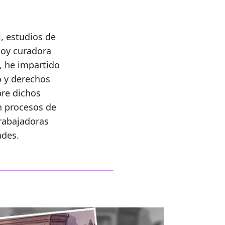
l, estudios de
soy curadora
, he impartido
o y derechos
bre dichos
n procesos de
trabajadoras
ades.