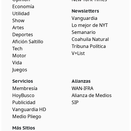
Economía
Newsletters
Utilidad
Vanguardia
Show
Lo mejor de NYT
Artes
Semanario
Deportes
Coahuila Natural
Afición Saltillo
Tribuna Política
Tech
V+List
Motor
Vida
Juegos
Servicios
Alianzas
Membresía
WAN-IFRA
HoyBusco
Alianza de Medios
Publicidad
SIP
Vanguardia HD
Medio Pliego
Más Sitios