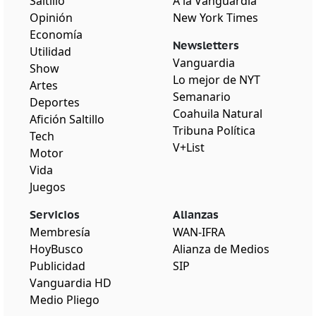
Saltillo
A la Vanguardia
Opinión
New York Times
Economía
Newsletters
Utilidad
Vanguardia
Show
Lo mejor de NYT
Artes
Semanario
Deportes
Coahuila Natural
Afición Saltillo
Tribuna Política
Tech
V+List
Motor
Vida
Juegos
Servicios
Alianzas
Membresía
WAN-IFRA
HoyBusco
Alianza de Medios
Publicidad
SIP
Vanguardia HD
Medio Pliego