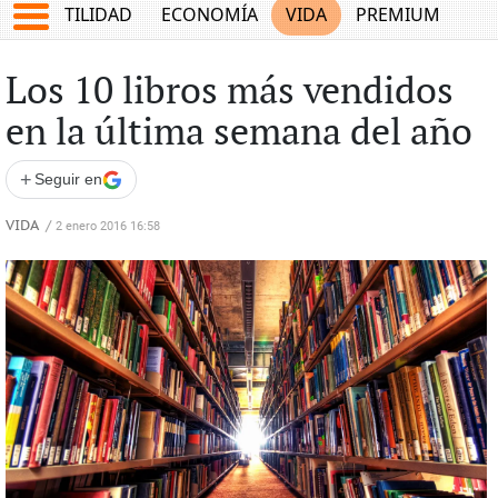
TES
UTILIDAD
ECONOMÍA
VIDA
PREMIUM
Los 10 libros más vendidos
en la última semana del año
+
Seguir en
VIDA
/
2 enero 2016 16:58