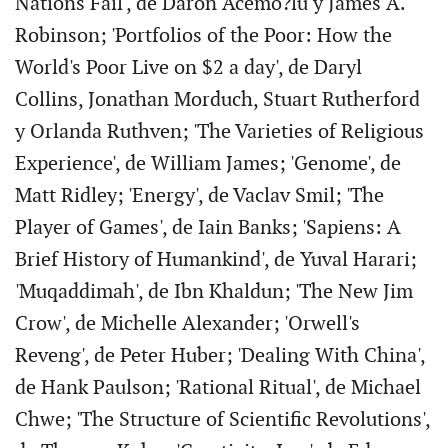
Nations Fail', de Daron Acemo?lu y James A.
Robinson; 'Portfolios of the Poor: How the
World's Poor Live on $2 a day', de Daryl
Collins, Jonathan Morduch, Stuart Rutherford
y Orlanda Ruthven; 'The Varieties of Religious
Experience', de William James; 'Genome', de
Matt Ridley; 'Energy', de Vaclav Smil; 'The
Player of Games', de Iain Banks; 'Sapiens: A
Brief History of Humankind', de Yuval Harari;
'Muqaddimah', de Ibn Khaldun; 'The New Jim
Crow', de Michelle Alexander; 'Orwell's
Reveng', de Peter Huber; 'Dealing With China',
de Hank Paulson; 'Rational Ritual', de Michael
Chwe; 'The Structure of Scientific Revolutions',