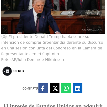
El presidente Donald Trump habla sobre su
intensión de comprar Groenlandia durante su discurso
en una sesión conjunta del Congreso en la Cámara de
Representantes en el Capitolio.
Foto: AP/Julia Demaree Nikhinson
EFE
por
COMPARTIR
El interés de Estados Unidos en adquirir