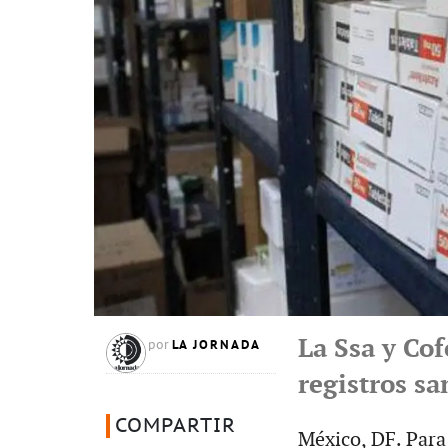
La Ssa y Co
LA JORNADA
por
registros sa
COMPARTIR
México, DF. Para