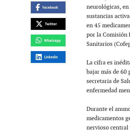
neurológicas, en
Facebook
sustancias activa
Twitter
en 45 medicamen
por la Comisión 
Whatsapp
Sanitarios (Cofep
Linkedin
La cifra es inédi
bajar más de 60 p
secretaria de Sal
enfermedad ment
Durante el anunc
medicamentos gen
nervioso central 