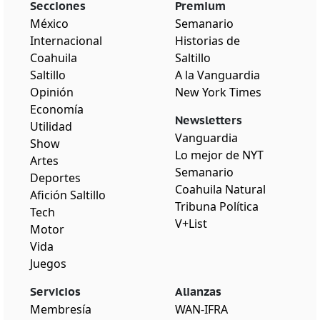
Secciones
Premium
México
Semanario
Internacional
Historias de
Coahuila
Saltillo
Saltillo
A la Vanguardia
Opinión
New York Times
Economía
Newsletters
Utilidad
Vanguardia
Show
Lo mejor de NYT
Artes
Semanario
Deportes
Coahuila Natural
Afición Saltillo
Tribuna Política
Tech
V+List
Motor
Vida
Juegos
Servicios
Alianzas
Membresía
WAN-IFRA