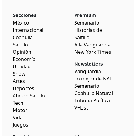
Secciones
Premium
México
Semanario
Internacional
Historias de
Coahuila
Saltillo
Saltillo
A la Vanguardia
Opinión
New York Times
Economía
Newsletters
Utilidad
Vanguardia
Show
Lo mejor de NYT
Artes
Semanario
Deportes
Coahuila Natural
Afición Saltillo
Tribuna Política
Tech
V+List
Motor
Vida
Juegos