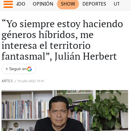
MUNDO
OPINIÓN
SHOW
DEPORTES
UTILID
“Yo siempre estoy haciendo
géneros híbridos, me
interesa el territorio
fantasmal”, Julián Herbert
+
Seguir en
ARTES
/
19 julio 2022 19:41