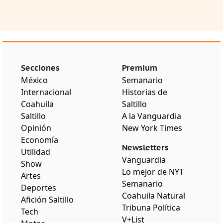
Secciones
Premium
México
Semanario
Internacional
Historias de
Coahuila
Saltillo
Saltillo
A la Vanguardia
Opinión
New York Times
Economía
Newsletters
Utilidad
Vanguardia
Show
Lo mejor de NYT
Artes
Semanario
Deportes
Coahuila Natural
Afición Saltillo
Tribuna Política
Tech
V+List