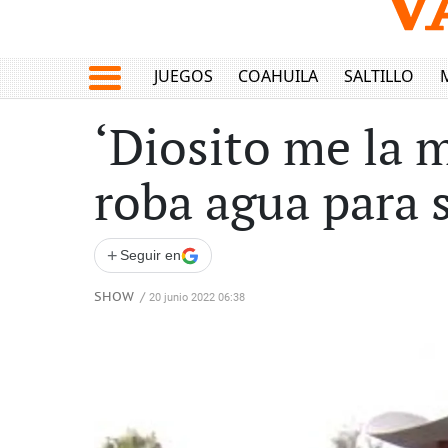
JUEGOS
COAHUILA
SALTILLO
‘Diosito me la 
roba agua para 
+
Seguir en
SHOW
/
20 junio 2022 06:38