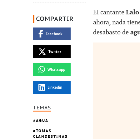
El cantante
Lalo
COMPARTIR
ahora, nada tien
desabasto de
ag
Facebook
Twitter
Whatsapp
Linkedin
TEMAS
AGUA
TOMAS
CLANDESTINAS