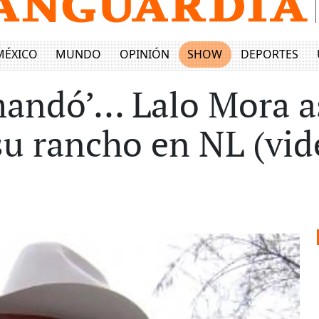
MÉXICO
MUNDO
OPINIÓN
SHOW
DEPORTES
mandó’... Lalo Mora 
su rancho en NL (vid