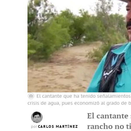
El cantante que ha tenido señalamientos 
crisis de agua, pues economizó al grado de b
El cantante
rancho no t
CARLOS MARTÍNEZ
por