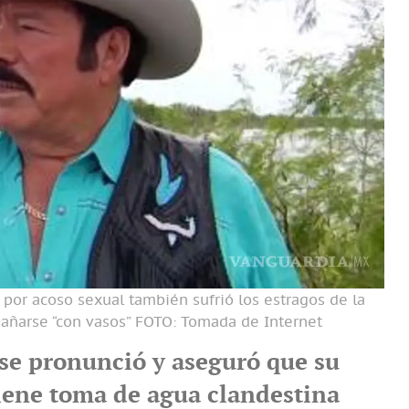
por acoso sexual también sufrió los estragos de la
añarse “con vasos”
FOTO: Tomada de Internet
 se pronunció y aseguró que su
iene toma de agua clandestina