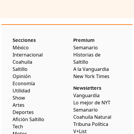
Secciones
Premium
México
Semanario
Internacional
Historias de
Coahuila
Saltillo
Saltillo
A la Vanguardia
Opinión
New York Times
Economía
Newsletters
Utilidad
Vanguardia
Show
Lo mejor de NYT
Artes
Semanario
Deportes
Coahuila Natural
Afición Saltillo
Tribuna Política
Tech
V+List
Motor