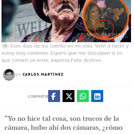
Esos días no los cuento en mi vida. Volví a nacer y
estoy muy contento. Espero que me disculpen si es
que cometí un error, expresó
Foto: Archivo
CARLOS MARTÍNEZ
por
COMPARTIR
“Yo no hice tal cosa, son trucos de la
cámara, hubo ahí dos cámaras, ¿cómo