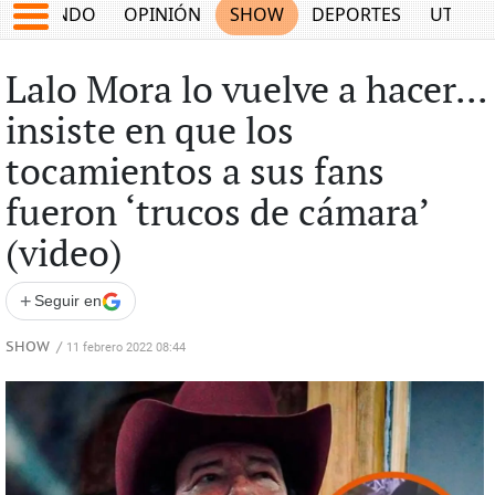
MUNDO
OPINIÓN
SHOW
DEPORTES
UTILID
Lalo Mora lo vuelve a hacer...
insiste en que los
tocamientos a sus fans
fueron ‘trucos de cámara’
(video)
+
Seguir en
SHOW
/
11 febrero 2022 08:44