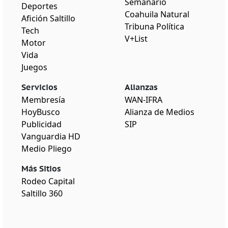
Semanario
Deportes
Coahuila Natural
Afición Saltillo
Tribuna Política
Tech
V+List
Motor
Vida
Juegos
Servicios
Alianzas
Membresía
WAN-IFRA
HoyBusco
Alianza de Medios
Publicidad
SIP
Vanguardia HD
Medio Pliego
Más Sitios
Rodeo Capital
Saltillo 360