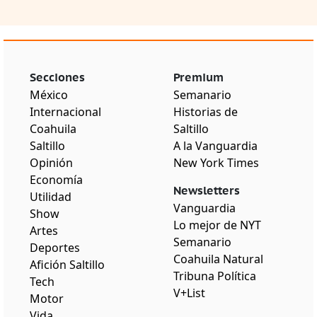
Secciones
Premium
México
Semanario
Internacional
Historias de
Coahuila
Saltillo
Saltillo
A la Vanguardia
Opinión
New York Times
Economía
Newsletters
Utilidad
Vanguardia
Show
Lo mejor de NYT
Artes
Semanario
Deportes
Coahuila Natural
Afición Saltillo
Tribuna Política
Tech
V+List
Motor
Vida