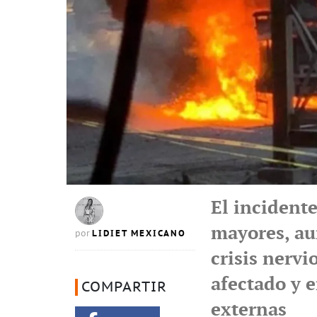
El incident
mayores, au
LIDIET MEXICANO
por
crisis nervi
afectado y 
COMPARTIR
externas