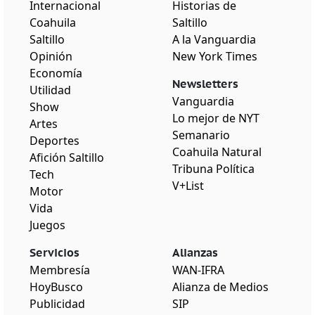
Internacional
Historias de
Coahuila
Saltillo
Saltillo
A la Vanguardia
Opinión
New York Times
Economía
Newsletters
Utilidad
Vanguardia
Show
Lo mejor de NYT
Artes
Semanario
Deportes
Coahuila Natural
Afición Saltillo
Tribuna Política
Tech
V+List
Motor
Vida
Juegos
Servicios
Alianzas
Membresía
WAN-IFRA
HoyBusco
Alianza de Medios
Publicidad
SIP