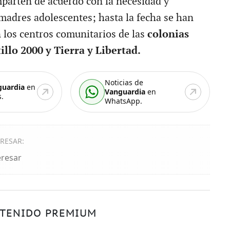
imparten de acuerdo con la necesidad y
 madres adolescentes; hasta la fecha se han
n los centros comunitarios de las
colonias
illo 2000 y Tierra y Libertad.
Noticias de
guardia
en
Vanguardia
en
.
WhatsApp.
ERESAR:
eresar
TENIDO PREMIUM