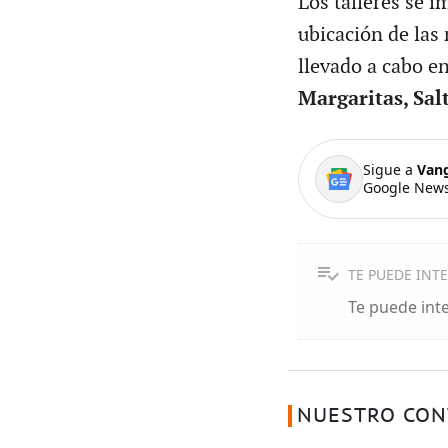
Los talleres se 
ubicación de las
llevado a cabo e
Margaritas, Salt
Sigue a
Van
Google News
TE PUEDE INT
Te puede int
NUESTRO CON