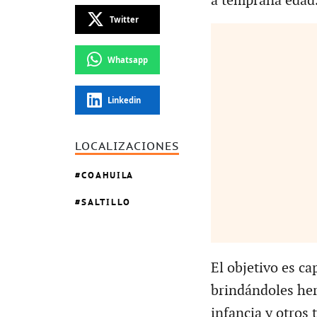
a temprana edad
Twitter
Whatsapp
Linkedin
LOCALIZACIONES
COAHUILA
SALTILLO
El objetivo es ca
brindándoles her
infancia y otros 