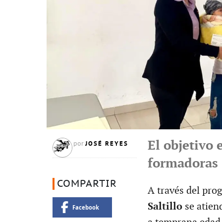
El objetivo 
JOSÉ REYES
por
formadoras
COMPARTIR
A través del pr
Saltillo
se atien
Facebook