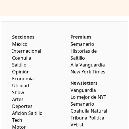
Secciones
Premium
México
Semanario
Internacional
Historias de
Coahuila
Saltillo
Saltillo
A la Vanguardia
Opinión
New York Times
Economía
Newsletters
Utilidad
Vanguardia
Show
Lo mejor de NYT
Artes
Semanario
Deportes
Coahuila Natural
Afición Saltillo
Tribuna Política
Tech
V+List
Motor