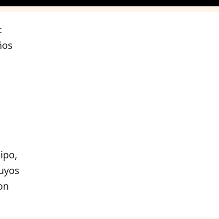
:
ños
ipo,
suyos
on