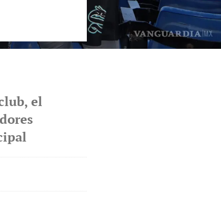
club, el
adores
cipal