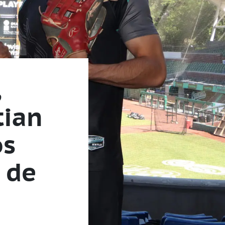
,
tian
os
 de