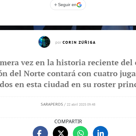
+
Seguir en
CORIN ZÚÑIGA
por
mera vez en la historia reciente del 
n del Norte contará con cuatro jug
dos en esta ciudad en su roster prin
SARAPEROS
/
22 abril 2025 09:48
COMPARTIR