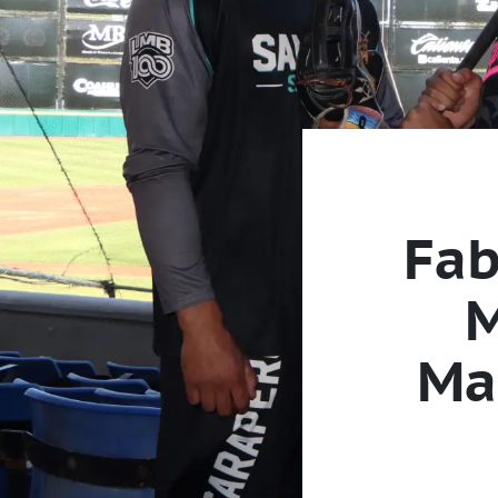
Fab
M
Ma